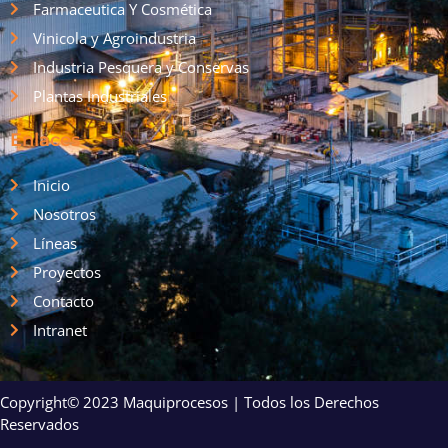
Farmaceutica Y Cosmética
Vinicola y Agroindustria
Industria Pesquera y Conservas
Plantas Industriales
Enlaces
Inicio
Nosotros
Líneas
Proyectos
Contacto
Intranet
Copyright© 2023 Maquiprocesos | Todos los Derechos
Reservados