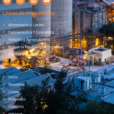
Líneas de Maquinarias
Alimentario y Lacteo
Farmaceutica Y Cosmética
Vinicola y Agroindustria
Industria Pesquera y Conservas
Plantas Industriales
Enlaces
Inicio
Nosotros
Líneas
Proyectos
Contacto
Intranet